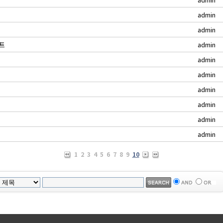
admin
admin
조트
admin
admin
admin
admin
admin
admin
admin
1
2
3
4
5
6
7
8
9
10