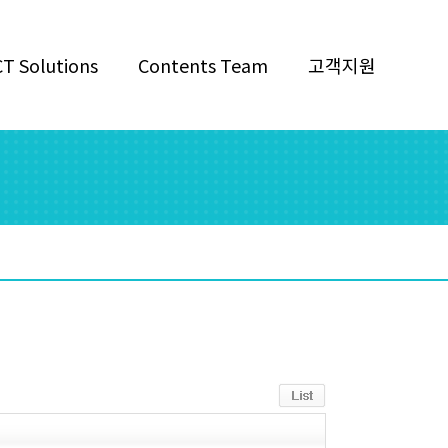
CT Solutions
Contents Team
고객지원