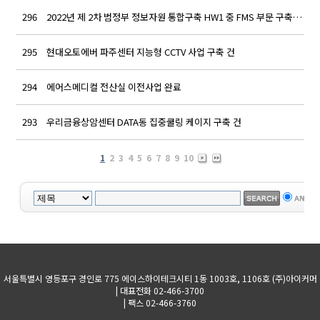
296
2022년 제 2차 범정부 정보자원 통합구축 HW1 중 FMS 부문 구축…
ad
295
현대오토에버 파주센터 지능형 CCTV 사업 구축 건
ad
294
에어스메디컬 전산실 이전사업 완료
ad
293
우리금융상암센터 DATA동 집중쿨링 케이지 구축 건
ad
1
2
3
4
5
6
7
8
9
10
서울특별시 영등포구 경인로 775 에이스하이테크시티 1동 1003호, 1106호 (주)아이커머
| 대표전화 02-466-3700
| 팩스 02-466-3760