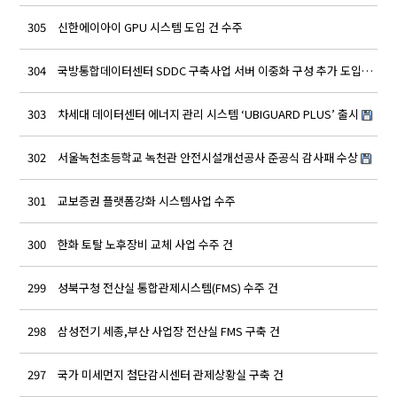
305
신한에이아이 GPU 시스템 도입 건 수주
ad
304
국방통합데이터센터 SDDC 구축사업 서버 이중화 구성 추가 도입…
ad
303
차세대 데이터센터 에너지 관리 시스템 ‘UBIGUARD PLUS’ 출시
ad
302
서울녹천초등학교 녹천관 안전시설개선공사 준공식 감사패 수상
ad
301
교보증권 플랫폼강화 시스템사업 수주
ad
300
한화 토탈 노후장비 교체 사업 수주 건
ad
299
성북구청 전산실 통합관제시스템(FMS) 수주 건
ad
298
삼성전기 세종,부산 사업장 전산실 FMS 구축 건
ad
297
국가 미세먼지 첨단감시센터 관제상황실 구축 건
ad