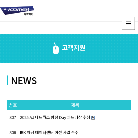
고객지원
NEWS
번호
제목
307
2025 AJ 네트웍스 함성 Day 파트너상 수상
ad
306
IBK 하남 데이터센터 이전 사업 수주
ad