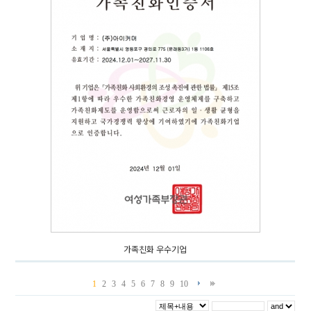
가족친화 우수기업
1
2
3
4
5
6
7
8
9
10